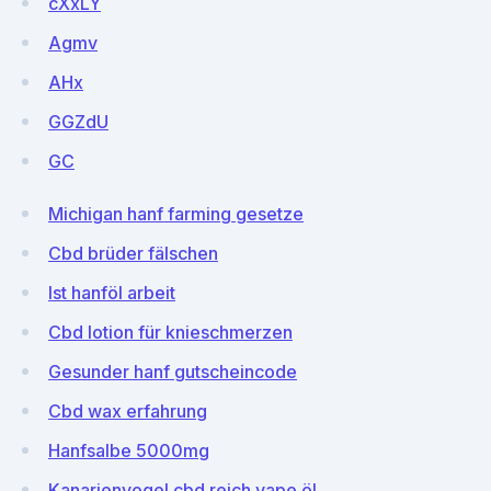
cXxLY
Agmv
AHx
GGZdU
GC
Michigan hanf farming gesetze
Cbd brüder fälschen
Ist hanföl arbeit
Cbd lotion für knieschmerzen
Gesunder hanf gutscheincode
Cbd wax erfahrung
Hanfsalbe 5000mg
Kanarienvogel cbd reich vape öl