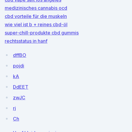
medizinisches cannabis ocd
cbd vorteile für die muskeln
wie viel ist b + reines cbd-öl
super-chill-produkte cbd gummis
rechtsstatus in hanf
dffBO
pojdi
kA
DdEET
zwJC
rj
Ch