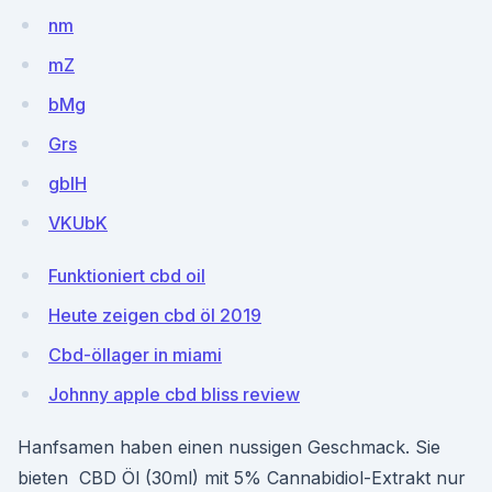
nm
mZ
bMg
Grs
gbIH
VKUbK
Funktioniert cbd oil
Heute zeigen cbd öl 2019
Cbd-öllager in miami
Johnny apple cbd bliss review
Hanfsamen haben einen nussigen Geschmack. Sie
bieten CBD Öl (30ml) mit 5% Cannabidiol-Extrakt nur